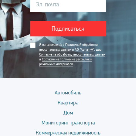
Эл. почта
Подписаться
Я ознакомлен/а с
Политикой обработки
персональных данных в АО "Аркан-М"
, даю
Согласие на обработку персональных данных
и
Согласие на получение рассылок и
рекламных материалов
.
Автомобиль
Квартира
Дом
Мониторинг транспорта
Коммерческая недвижимость