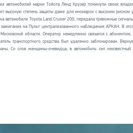
их автомобилей марки Тойота Ленд Крузер покинули своих владел
ют высокую степень защиты даже для иномарок с высоким риском у
 на автомобиле Toyota Land Cruiser 200, передала тревожные сигнал
 зажигания на Пульт централизованного наблюдения АРКАН. В это
 Московской области. Оператор немедленно связался с абонентом,
гатель транспортного средства был удаленно заблокирован. Верну
ваны. Со слов женщины-очевидца, в автомобиль сел неизвестный 