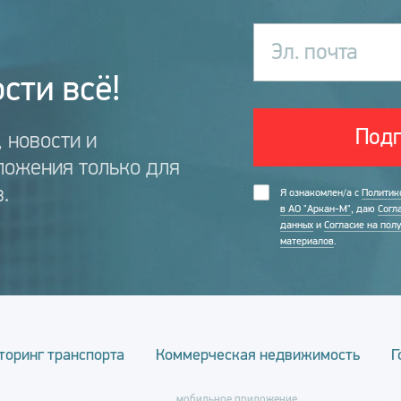
Эл. почта
сти всё!
Подп
 новости и
ложения только для
.
Я ознакомлен/а с
Политик
в АО "Аркан-М"
, даю
Согл
данных
и
Согласие на пол
материалов
.
торинг транспорта
Коммерческая недвижимость
Г
мобильное приложение