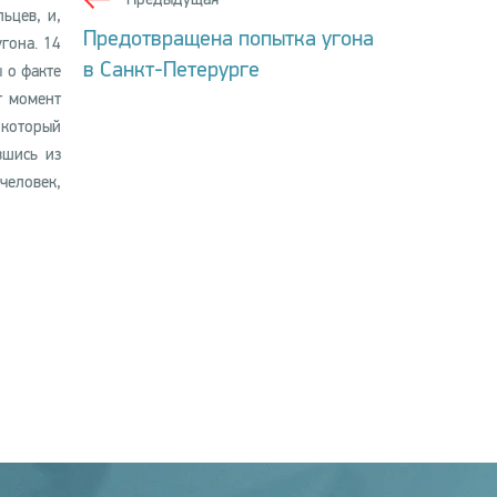
ьцев, и,
Предотвращена попытка угона
гона. 14
в Санкт-Петерурге
ы о факте
т момент
 который
вшись из
человек,