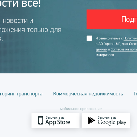
сти всё!
Подп
 новости и
ложения только для
.
Я ознакомлен/а с
Политик
в АО "Аркан-М"
, даю
Согл
данных
и
Согласие на пол
материалов
.
торинг транспорта
Коммерческая недвижимость
Г
мобильное приложение
Загрузите из
Загрузите из