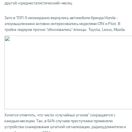
другой «среднестатистический» месяц.
Зато в ТОП-5 неожиданно вернулись автомобили бренда Honda -
злоумышленники активно интересовались моделями CRV и Pilot. В
тройке лидеров прочно "обосновались" японцы: Toyota, Lexus, Mazda.
Хочется отметить, что число «случайных угонов" сокращается с
каждым месяцем. Так, в 64% случаев преступники применяли
устройства сканирования штатной сигнализации, радиоудлинители и