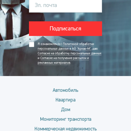
Эл. почта
Подписаться
Я ознакомлен/а с
Политикой обработки
персональных данных в АО "Аркан-М"
, даю
Согласие на обработку персональных данных
и
Согласие на получение рассылок и
рекламных материалов
.
Автомобиль
Квартира
Дом
Мониторинг транспорта
Коммерческая недвижимость