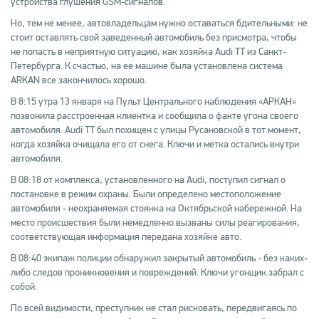
устройства глушения GSM-сигналов.
Но, тем не менее, автовладельцам нужно оставаться бдительными: не
стоит оставлять свой заведенный автомобиль без присмотра, чтобы
не попасть в неприятную ситуацию, как хозяйка Audi TT из Санкт-
Петербурга. К счастью, на ее машине была установлена система
ARKAN все закончилось хорошо.
В 8:15 утра 13 января на Пульт Центрального наблюдения «АРКАН»
позвонила расстроенная клиентка и сообщила о факте угона своего
автомобиля. Audi TT был похищен с улицы Русановской в тот момент,
когда хозяйка очищала его от снега. Ключи и метка остались внутри
автомобиля.
В 08:18 от комплекса, установленного на Audi, поступил сигнал о
постановке в режим охраны. Были определено местоположение
автомобиля - неохраняемая стоянка на Октябрьской набережной. На
место происшествия были немедленно вызваны силы реагирования,
соответствующая информация передана хозяйке авто.
В 08:40 экипаж полиции обнаружил закрытый автомобиль - без каких-
либо следов проникновения и повреждений. Ключи угонщик забрал с
собой.
По всей видимости, преступник не стал рисковать, передвигаясь по