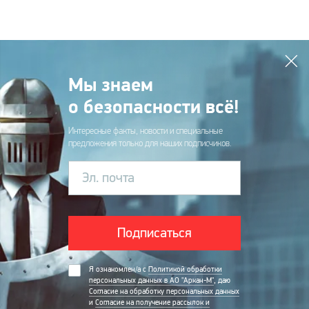
Мы знаем
о безопасности всё!
Интересные факты, новости и специальные
предложения только для наших подписчиков.
Эл. почта
Подписаться
Я ознакомлен/а с
Политикой обработки
персональных данных в АО "Аркан-М"
, даю
Согласие на обработку персональных данных
и
Согласие на получение рассылок и