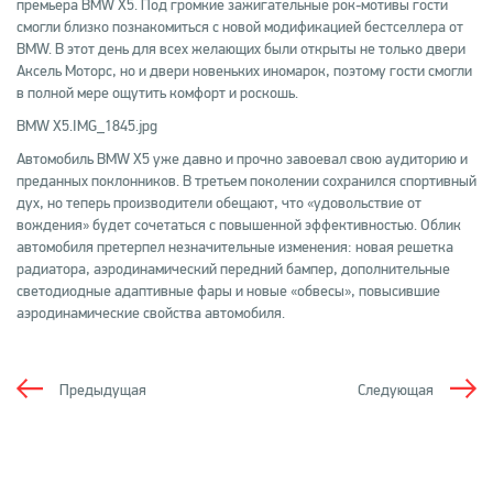
премьера BMW Х5. Под громкие зажигательные рок-мотивы гости
смогли близко познакомиться с новой модификацией бестселлера от
BMW. В этот день для всех желающих были открыты не только двери
Аксель Моторс, но и двери новеньких иномарок, поэтому гости смогли
в полной мере ощутить комфорт и роскошь.
BMW Х5.IMG_1845.jpg
Автомобиль BMW Х5 уже давно и прочно завоевал свою аудиторию и
преданных поклонников. В третьем поколении сохранился спортивный
дух, но теперь производители обещают, что «удовольствие от
вождения» будет сочетаться с повышенной эффективностью. Облик
автомобиля претерпел незначительные изменения: новая решетка
радиатора, аэродинамический передний бампер, дополнительные
светодиодные адаптивные фары и новые «обвесы», повысившие
аэродинамические свойства автомобиля.
Предыдущая
Следующая