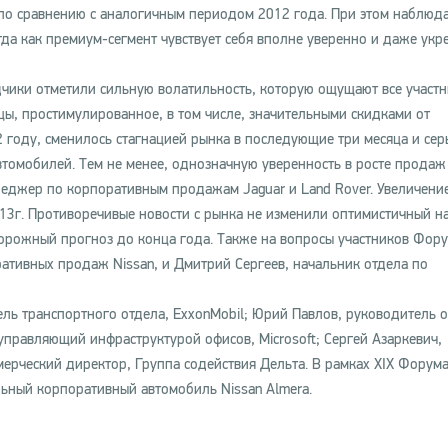
по сравнению с аналогичным периодом 2012 года. При этом наблюда
да как премиум-сегмент чувствует себя вполне уверенно и даже укр
чики отметили сильную волатильность, которую ощущают все участ
ы, простимулированное, в том числе, значительными скидками от
 году, сменилось стагнацией рынка в последующие три месяца и се
томобилей. Тем не менее, однозначную уверенность в росте продаж
неджер по корпоративным продажам Jaguar и Land Rover. Увеличени
13г. Противоречивые новости с рынка не изменили оптимистичный н
торожный прогноз до конца года. Также на вопросы участников Фор
ативных продаж Nissan, и Дмитрий Сергеев, начальник отдела по
ль транспортного отдела, ExxonMobil; Юрий Павлов, руководитель 
правляющий инфраструктурой офисов, Microsoft; Сергей Азаркевич,
ерческий директор, Группа содействия Дельта. В рамках XIX Форум
ьный корпоративный автомобиль Nissan Almera.