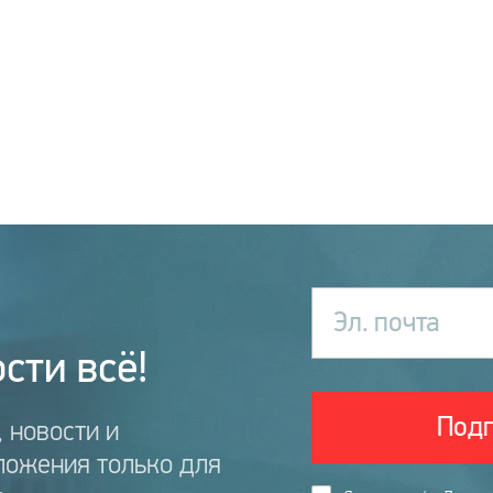
Эл. почта
сти всё!
Подп
 новости и
ложения только для