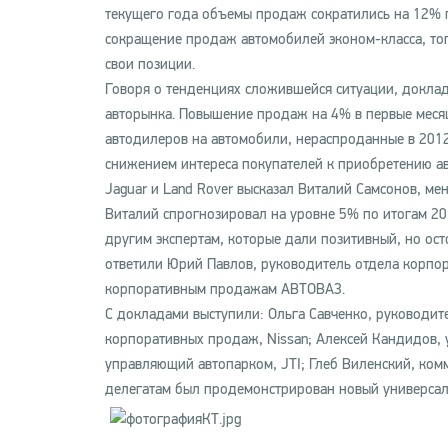
текущего года объемы продаж сократились на 12% 
сокращение продаж автомобилей эконом-класса, тог
свои позиции.
Говоря о тенденциях сложившейся ситуации, доклад
авторынка. Повышение продаж на 4% в первые месяц
автодилеров на автомобили, нераспроданные в 2012
снижением интереса покупателей к приобретению ав
Jaguar и Land Rover высказал Виталий Самсонов, ме
Виталий спрогнозировал на уровне 5% по итогам 20
другим экспертам, которые дали позитивный, но ос
ответили Юрий Павлов, руководитель отдела корпор
корпоративным продажам АВТОВАЗ.
С докладами выступили: Ольга Савченко, руководите
корпоративных продаж, Nissan; Алексей Кандидов, у
управляющий автопарком, JTI; Глеб Виленский, комм
делегатам был продемонстрирован новый универсал