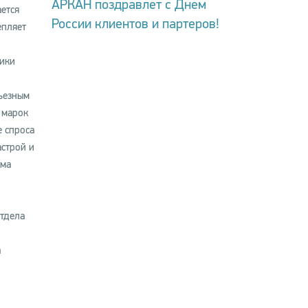
АРКАН поздравлет с Днем
ется
России клиентов и партеров!
епляет
ники
рьезным
 марок
е спроса
астрой и
ума
отдела
а