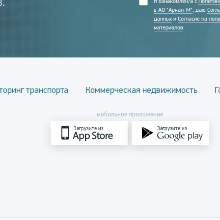
.
Я ознакомлен/а с
Политик
в АО "Аркан-М"
, даю
Согл
данных
и
Согласие на пол
материалов
.
торинг транспорта
Коммерческая недвижимость
Г
мобильное приложение
Загрузите из
Загрузите из