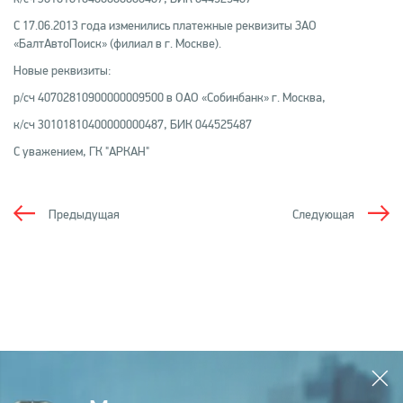
С 17.06.2013 года изменились платежные реквизиты ЗАО
«БалтАвтоПоиск» (филиал в г. Москве).
Новые реквизиты:
р/сч 40702810900000009500 в ОАО «Собинбанк» г. Москва,
к/сч 30101810400000000487, БИК 044525487
С уважением, ГК "АРКАН"
Предыдущая
Следующая