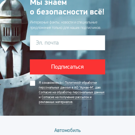
Мы знаем
о безопасности всё!
Интересные факты, новости и специальные
предложения только для наших подписчиков.
Эл. почта
Подписаться
Я ознакомлен/а с
Политикой обработки
персональных данных в АО "Аркан-М"
, даю
Согласие на обработку персональных данных
и
Согласие на получение рассылок и
рекламных материалов
.
Автомобиль