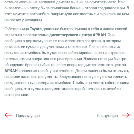
остановилась и, не заглушив двигатель, вышла осмотреть авто. Как
оказалось, к колесу была привязана банка, которая создавала шум. В
этот момент в автомобиль запрыгнули неизвестные и скрылись на нем
на глазах у женщины.
Собственница
Toyota
довольно быстро пришла в себя и нашла способ
связаться с операторами
диспетчерского центра
АРКАН
. Она
сообщила о дерзком угоне ее транспортного средства, в котором
осталась ее сумка с документами и телефоном. После нескольких
попыток автомобиль был удаленно заблокирован, а сигнал тревоги
передан силам оперативного реагирования. Экипаж полиции быстро
обнаружил брошенный авто, о чем оператор диспетчерского центра
АРКАН
оповестил хозяйку автомобиля. Двери машины были открыты,
на земле валялись документы. Злоумышленники уже успели сменить
государственные номера автомобиля. Прибыв на место, собственница
сообщила, что сумка с документами и второй комплект ключей от
авто пропали.
Предыдущая
Следующая