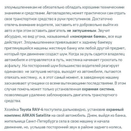
злоумышленникам не обязательно обладать хорошими техническими
знаниями и средствами. Автовладелец может практически сам отдать
свое транспортное средство в руки преступников. Достаточно
отвлечь внимание водителя, заставить его добровольно выйти из
авто и при этом оставить двигатель
не заглушенным
. Звучит
абсурдно, но вид угона, называемый
«консервная банка»,
все еще
действует. Злоумышленники привязывают к заднему бамперу
приглянувшейся машины жестяную банку или любой другой предмет,
который при движении создаст шум. Когда за руль садится владелец
автомобиля и отправляется в путь, жестянка начинает грохотать по
асфальту. На посторонний шум большинство водителей реагирует
одинаково: не заглушив мотора, выходят из автомобиля, пытаются
отвязать жестянку, и, в этот самый момент, в заведенную машину
заскакивают угонщики со всеми вытекающими последствиями. В этом
случае помочь может только установленная
охранная система
,
позволяющая удаленно заблокировать двигатель транспортного
средства.
Хозяйка
Toyota RAV-4
поступила дальновидно, установив
охранный
комплекс
ARKAN
Satellite
на свой автомобиль. Днем, выйдя из банка,
жительница Санкт-Петербурга села в свою машину и начала
движение, но, услышав посторонний звук в районе заднего колеса,