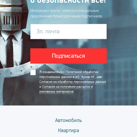
Интересные факты, новости и специальные
предложения только для наших подписчиков.
Эл. почта
Подписаться
Я ознакомлен/а с
Политикой обработки
персональных данных в АО "Аркан-М"
, даю
Согласие на обработку персональных данных
и
Согласие на получение рассылок и
рекламных материалов
.
Автомобиль
Квартира