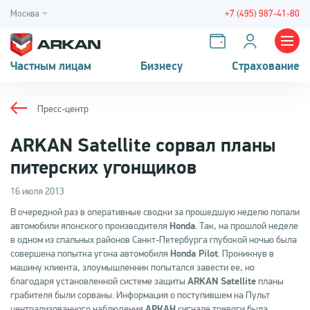
Москва
+7 (495) 987-41-80
Частным лицам
Бизнесу
Страхование
Пресс-центр
ARKAN Satellite сорвал планы
питерских угонщиков
16 июля 2013
В очередной раз в оперативные сводки за прошедшую неделю попали
автомобили японского производителя
Honda
. Так, на прошлой неделе
в одном из спальных районов Санкт-Петербурга глубокой ночью была
совершена попытка угона автомобиля
Honda Pilot
. Проникнув в
машину клиента, злоумышленник попытался завести ее, но
благодаря установленной системе защиты
ARKAN Satellite
планы
грабителя были сорваны. Информация о поступившем на Пульт
централизованного наблюдения
АРКАН
сигнале тревоги была