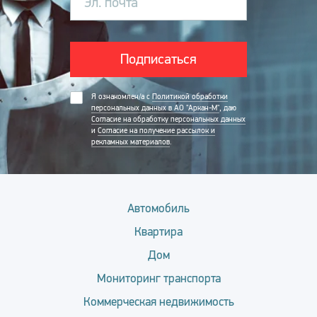
Эл. почта
Подписаться
Я ознакомлен/а с
Политикой обработки
персональных данных в АО "Аркан-М"
, даю
Согласие на обработку персональных данных
и
Согласие на получение рассылок и
рекламных материалов
.
Автомобиль
Квартира
Дом
Мониторинг транспорта
Коммерческая недвижимость