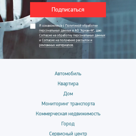
Подписаться
Я ознакомлен/а с
Политикой обработки
персональных данных в АО "Аркан-М"
, даю
Согласие на обработку персональных данных
и
Согласие на получение рассылок и
рекламных материалов
.
Автомобиль
Квартира
Дом
Мониторинг транспорта
Коммерческая недвижимость
Город
Сервисный центр