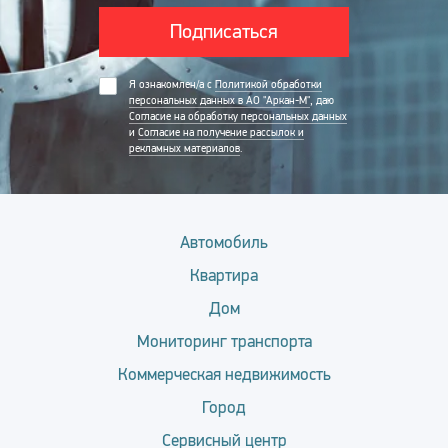
Подписаться
Я ознакомлен/а с
Политикой обработки
персональных данных в АО "Аркан-М"
, даю
Согласие на обработку персональных данных
и
Согласие на получение рассылок и
рекламных материалов
.
Автомобиль
Квартира
Дом
Мониторинг транспорта
Коммерческая недвижимость
Город
Сервисный центр