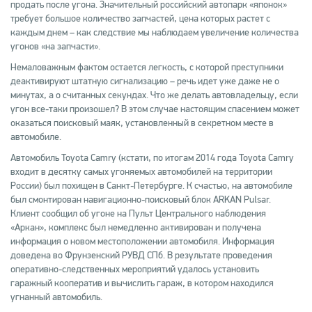
продать после угона. Значительный российский автопарк «японок»
требует большое количество запчастей, цена которых растет с
каждым днем – как следствие мы наблюдаем увеличение количества
угонов «на запчасти».
Немаловажным фактом остается легкость, с которой преступники
деактивируют штатную сигнализацию – речь идет уже даже не о
минутах, а о считанных секундах. Что же делать автовладельцу, если
угон все-таки произошел? В этом случае настоящим спасением может
оказаться поисковый маяк, установленный в секретном месте в
автомобиле.
Автомобиль Toyota Camry (кстати, по итогам 2014 года Toyota Camry
входит в десятку самых угоняемых автомобилей на территории
России) был похищен в Санкт-Петербурге. К счастью, на автомобиле
был смонтирован навигационно-поисковый блок ARKAN Pulsar.
Клиент сообщил об угоне на Пульт Центрального наблюдения
«Аркан», комплекс был немедленно активирован и получена
информация о новом местоположении автомобиля. Информация
доведена во Фрунзенский РУВД СПб. В результате проведения
оперативно-следственных мероприятий удалось установить
гаражный кооператив и вычислить гараж, в котором находился
угнанный автомобиль.