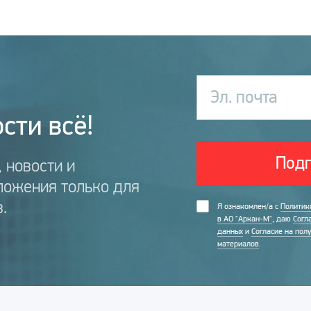
Эл. почта
сти всё!
Подп
 новости и
ложения только для
.
Я ознакомлен/а с
Политик
в АО "Аркан-М"
, даю
Согл
данных
и
Согласие на пол
материалов
.