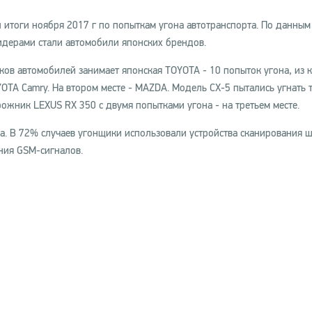
итоги ноября 2017 г по попыткам угона автотранспорта. По данным
дерами стали автомобили японских брендов.
ков автомобилей занимает японская TOYOTA - 10 попыток угона, из 
TOYOTA Camry. На втором месте - MAZDA. Модель CX-5 пытались угнать
рожник LEXUS RX 350 с двумя попытками угона - на третьем месте.
на. В 72% случаев угонщики использовали устройства сканирования 
ния GSM-сигналов.