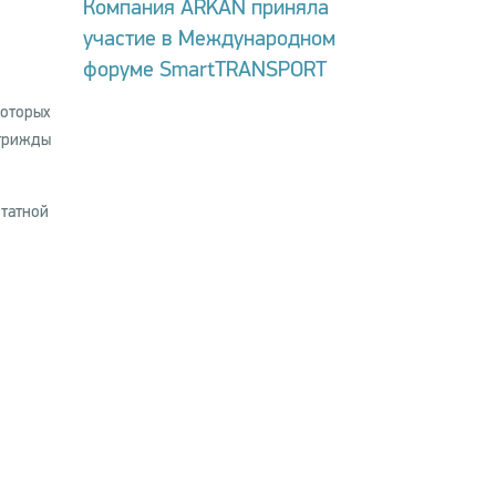
Компания ARKAN приняла
участие в Международном
форуме SmartTRANSPORT
которых
 трижды
штатной