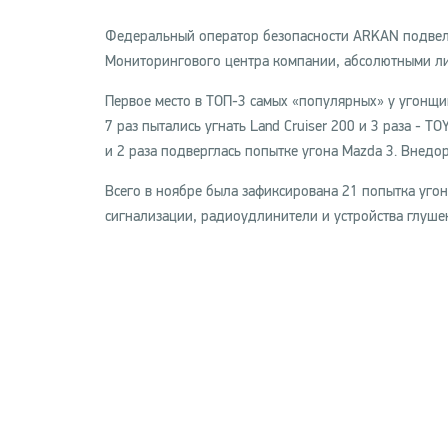
Федеральный оператор безопасности ARKAN подвел 
Мониторингового центра компании, абсолютными ли
Первое место в ТОП-3 самых «популярных» у угонщи
7 раз пытались угнать Land Cruiser 200 и 3 раза - 
и 2 раза подверглась попытке угона Mazda 3. Внедо
Всего в ноябре была зафиксирована 21 попытка уго
сигнализации, радиоудлинители и устройства глуше