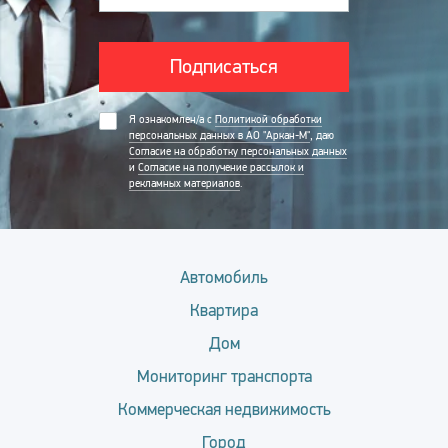
Подписаться
Я ознакомлен/а с
Политикой обработки
персональных данных в АО "Аркан-М"
, даю
Согласие на обработку персональных данных
и
Согласие на получение рассылок и
рекламных материалов
.
Автомобиль
Квартира
Дом
Мониторинг транспорта
Коммерческая недвижимость
Город