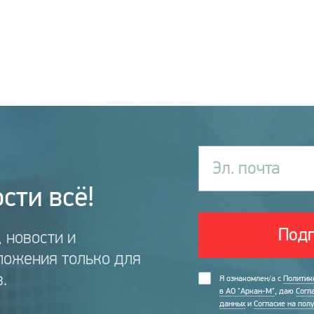
Эл. почта
сти всё!
Подп
 новости и
ложения только для
.
Я ознакомлен/а с
Политик
в АО "Аркан-М"
, даю
Согл
данных
и
Согласие на пол