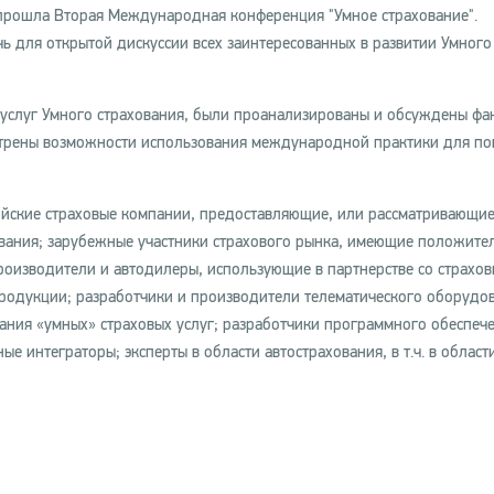
 прошла Вторая Международная конференция "Умное страхование".
 для открытой дискуссии всех заинтересованных в развитии Умного
слуг Умного страхования, были проанализированы и обсуждены фа
отрены возможности использования международной практики для п
ийские страховые компании, предоставляющие, или рассматривающи
ования; зарубежные участники страхового рынка, имеющие положите
роизводители и автодилеры, использующие в партнерстве со страхо
родукции; разработчики и производители телематического оборудов
ния «умных» страховых услуг; разработчики программного обеспеч
е интеграторы; эксперты в области автострахования, в т.ч. в област