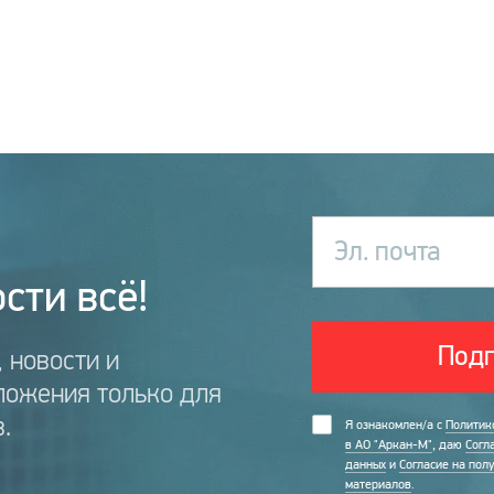
Эл. почта
сти всё!
Подп
 новости и
ложения только для
.
Я ознакомлен/а с
Политик
в АО "Аркан-М"
, даю
Согл
данных
и
Согласие на пол
материалов
.