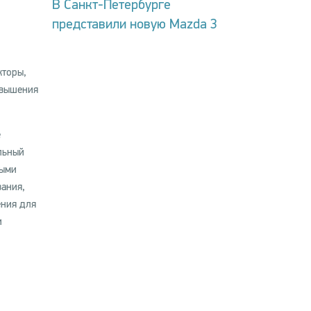
В Санкт-Петербурге
представили новую Mazda 3
кторы,
овышения
е
льный
выми
ания,
ения для
и