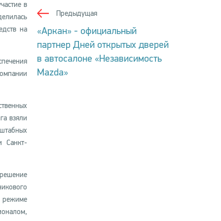
частие в
Предыдущая
делилась
едств на
«Аркан» - официальный
партнер Дней открытых дверей
в автосалоне «Независимость
спечения
Mazda»
компании
твенных
га взяли
сштабных
и Санкт-
 решение
никового
в режиме
оналом,