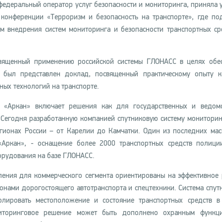
федеральный оператор услуг безопасности и мониторинга, приняла у
конференции «Терроризм и безопасность на транспорте», где по
м внедрения систем мониторинга и безопасности транспортных ср
вященный применению российской системы ГЛОНАСС в целях обе
и был представлен доклад, посвященный практическому опыту 
ных технологий на транспорте.
 «Аркан» включает решения как для государственных и ведомс
. Сегодня разработанную компанией спутниковую систему мониторин
гионах России – от Карелии до Камчатки. Один из последних ма
«Аркан», - оснащение более 2000 транспортных средств полици
орудования на базе ГЛОНАСС.
ления для коммерческого сегмента ориентированы на эффективное
гонами дорогостоящего автотранспорта и спецтехники. Система спут
олировать местоположение и состояние транспортных средств 
иторинговое решение может быть дополнено охранным функци