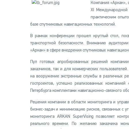
Компания «Аркан», 
XI Международной 
практическим опыто
базе спутниковых навигационных технологий.
В рамках конференции прошел круглый стол, пос
транспортной безопасности. Вниманию аудитори
«Аркан» в сфере внедрения спутниковых навигацион
Пул готовых апробированных решений компании
заказчиков, так и для коммерческих пользователей
на вооружение экстренные службы в различных ре
госпроектов, успешно реализованных компанией 
Петербурга комплектами навигационно-связного об
Решения компании в области мониторинга и управ
бизнес-задач и минимизацию рисков, связанных с у
мониторинга ARKAN SuperVising позволяет контр
реального времени. По желанию заказчика мон