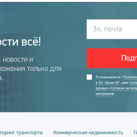
Эл. почта
сти всё!
Подп
 новости и
ложения только для
.
Я ознакомлен/а с
Политик
в АО "Аркан-М"
, даю
Согл
данных
и
Согласие на пол
материалов
.
торинг транспорта
Коммерческая недвижимость
Г