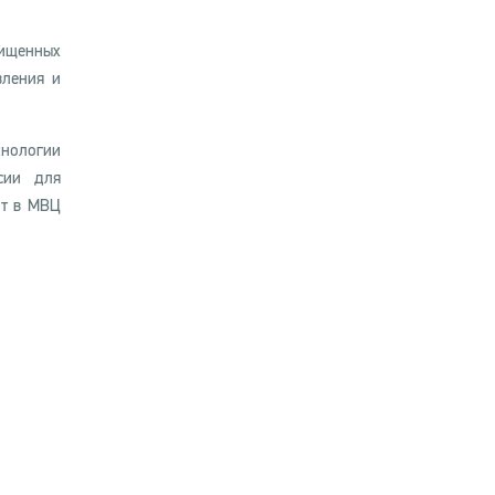
щищенных
вления и
нологии
сии для
ит в МВЦ