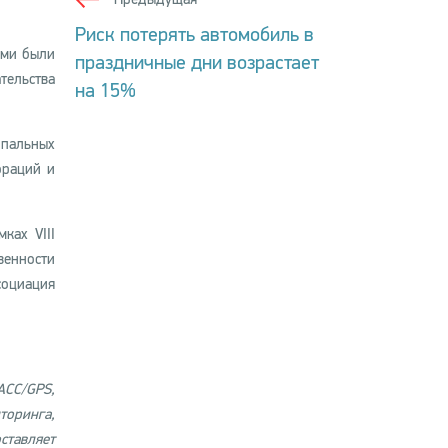
Риск потерять автомобиль в
ими были
праздничные дни возрастает
тельства
на 15%
ипальных
ораций и
ках VIII
венности
социация
АСС/GPS,
торинга,
ставляет