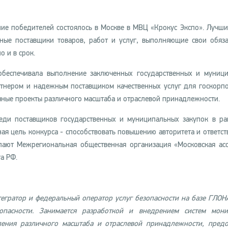
ие победителей состоялось в Москве в МВЦ «Крокус Экспо». Лучш
ные поставщики товаров, работ и услуг, выполняющие свои обяза
о и в срок.
обеспечивала выполнение заключенных государственных и муниц
ртнером и надежным поставщиком качественных услуг для госкорп
чные проекты различного масштаба и отраслевой принадлежности.
ди поставщиков государственных и муниципальных закупок в рам
ая цель конкурса - способствовать повышению авторитета и ответст
упают Межрегиональная общественная организация «Московская ас
а РФ.
егратор и федеральный оператор услуг безопасности на базе ГЛОН
пасности. Занимается разработкой и внедрением систем мони
ления различного масштаба и отраслевой принадлежности, предо