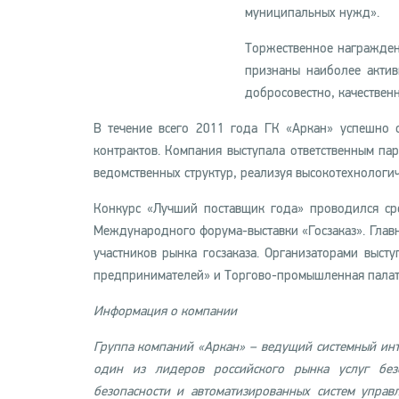
муниципальных нужд».
Торжественное награжден
признаны наиболее актив
добросовестно, качественн
В течение всего 2011 года ГК «Аркан» успешно 
контрактов. Компания выступала ответственным па
ведомственных структур, реализуя высокотехнологи
Конкурс «Лучший поставщик года» проводился сре
Международного форума-выставки «Госзаказ». Главн
участников рынка госзаказа. Организаторами выст
предпринимателей» и Торгово-промышленная палат
Информация о компании
Группа компаний «Аркан» – ведущий системный инт
один из лидеров российского рынка услуг безо
безопасности и автоматизированных систем управ