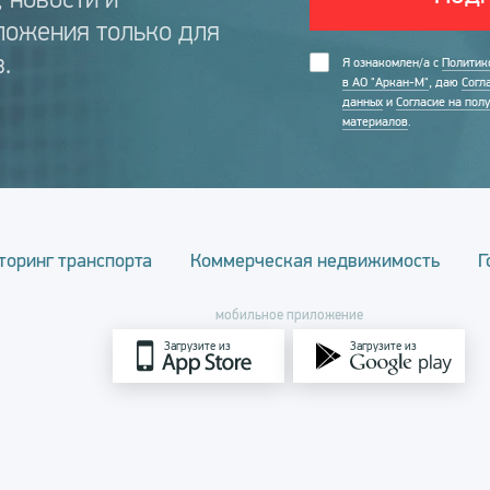
ложения только для
.
Я ознакомлен/а с
Политик
в АО "Аркан-М"
, даю
Согл
данных
и
Согласие на пол
материалов
.
торинг транспорта
Коммерческая недвижимость
Г
мобильное приложение
Загрузите из
Загрузите из