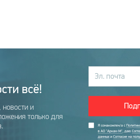
Эл. почта
сти всё!
Подп
 новости и
ложения только для
.
Я ознакомлен/а с
Политик
в АО "Аркан-М"
, даю
Согл
данных
и
Согласие на пол