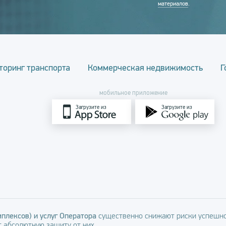
материалов
.
торинг транспорта
Коммерческая недвижимость
Г
мобильное приложение
Загрузите из
Загрузите из
плексов) и услуг Оператора
существенно снижают риски успешно
 абсолютную защиту от них.