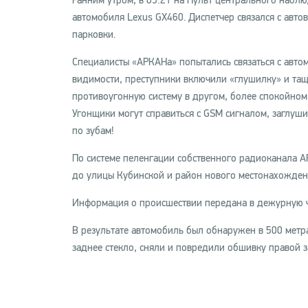
Ранним утром, в 05:21 на Пульт центрального набл
автомобиля Lexus GX460. Диспетчер связался с авто
парковки.
Специалисты «АРКАНа» попытались связаться с авто
видимости, преступники включили «глушилку» и тащ
противоугонную систему в другом, более спокойном
Угонщики могут справиться с GSM сигналом, заглуш
по зубам!
По системе пеленгации собственного радиоканала 
до улицы Кубинской и район нового местонахожден
Информация о происшествии передана в дежурную ч
В результате автомобиль был обнаружен в 500 метра
заднее стекло, сняли и повредили обшивку правой з