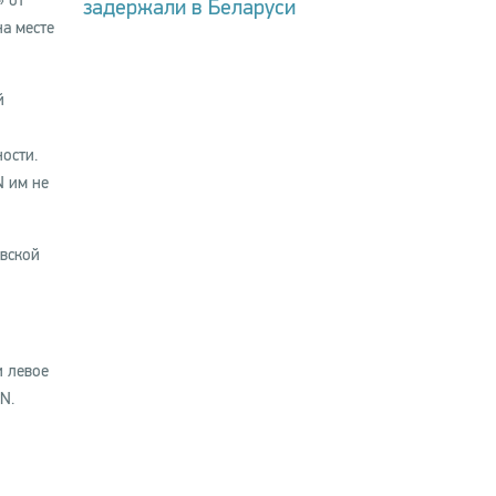
» от
задержали в Беларуси
на месте
й
ости.
N им не
вской
и левое
N.