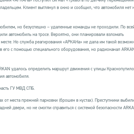
юдения «АРКАНа» поступил сигнал «Тревога по датчику перемещения
владельцем. Клиент выглянул в окно и сообщил, что автомобиля нет 
мобилем, но безуспешно – удаленные команды не проходили. По все
или автомобиль на тросе. Вероятно, они планировали взломать
 месте. Но служба реагирования «АРКАНа» не дала им такой возможн
ив его с помощью специального оборудования, но радиоканал ARKA
ARKAN удалось определить маршрут движения c улицы Краснопутило
ия автомобиля.
асть ГУ МВД СПБ.
х от места прежней парковки (брошен в кустах). Преступники выбил
адней двери, но не смогли справиться с системой безопасности ARKA