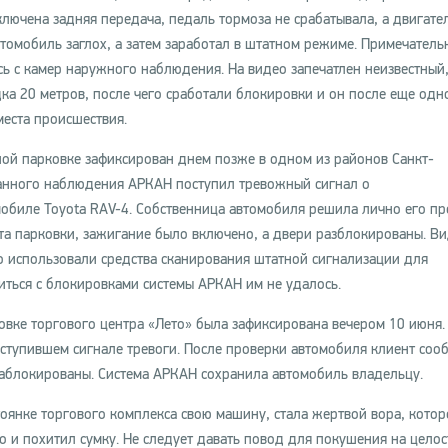
лючена задняя передача, педаль тормоза не срабатывала, а двигател
втомобиль заглох, а затем заработал в штатном режиме. Примечательн
ь с камер наружного наблюдения. На видео запечатлен неизвестный
ка 20 метров, после чего сработали блокировки и он после еще одн
места происшествия.
ой парковке зафиксирован днем позже в одном из районов Санкт-
ванного наблюдения АРКАН поступил тревожный сигнал о
биле Toyota RAV-4. Собственница автомобиля решила лично его пр
та парковки, зажигание было включено, а двери разблокированы. В
использовали средства сканирования штатной сигнализации для
иться с блокировками системы АРКАН им не удалось.
ковке торгового центра «Лето» была зафиксирована вечером 10 июня.
тупившем сигнале тревоги. После проверки автомобиля клиент соо
заблокированы. Система АРКАН сохранила автомобиль владельцу.
тоянке торгового комплекса свою машину, стала жертвой вора, котор
о и похитил сумку. Не следует давать повод для покушения на целос