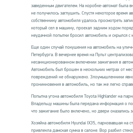
заведенным двигателем. На коробке-автомат была вк
не получилось заглушить. Спустя некоторое время а
собственнику автомобиля удалось просмотреть запис
который сел в машину, проехал задним ходом поряд
неудачной попытки бросил автомобиль и скрылся с 
Еще один случай покушения на автомобиль на уличн
Петербурга. В вечернее время на Пульт централизо
несанкционированном включении зажигания в автомо
Автомобиль был брошен в нескольких метрах от мес
повреждений не обнаружено. Злоумышленники явно 
проникновения в автомобиль, но так же легко справ
Попытка угона автомобиля Toyota Highlander на пар
Владельцу машины была передана информация о пос
что зажигание было включено, но двери оказались 
Хозяйка автомобиля Hyundai IX35, парковавшая на с
привлекла дамская сумка в салоне. Вор разбил стекл