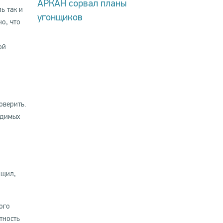
АРКАН сорвал планы
ь так и
угонщиков
о, что
,
ой
оверить.
идимых
бщил,
ого
тность