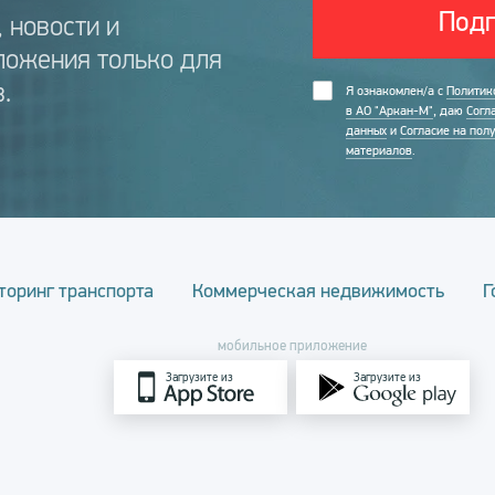
Подп
 новости и
ложения только для
.
Я ознакомлен/а с
Политик
в АО "Аркан-М"
, даю
Согл
данных
и
Согласие на пол
материалов
.
торинг транспорта
Коммерческая недвижимость
Г
мобильное приложение
Загрузите из
Загрузите из