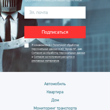
предложения только для наших подписчиков.
Эл. почта
Подписаться
Я ознакомлен/а с
Политикой обработки
персональных данных в АО "Аркан-М"
, даю
Согласие на обработку персональных данных
и
Согласие на получение рассылок и
рекламных материалов
.
Автомобиль
Квартира
Дом
Мониторинг транспорта