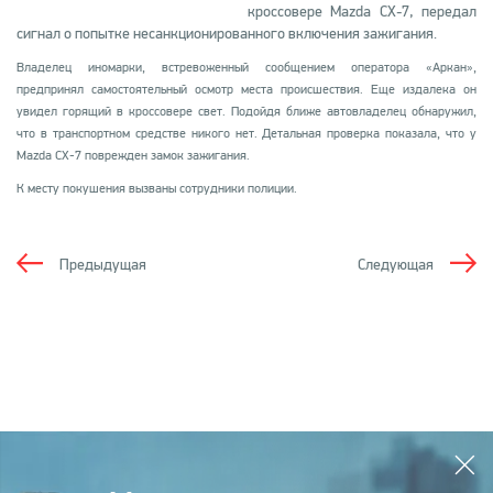
кроссовере Mazda CX-7, передал
сигнал о попытке несанкционированного включения зажигания.
Владелец иномарки, встревоженный сообщением оператора «Аркан»,
предпринял самостоятельный осмотр места происшествия. Еще издалека он
увидел горящий в кроссовере свет. Подойдя ближе автовладелец обнаружил,
что в транспортном средстве никого нет. Детальная проверка показала, что у
Mazda CX-7 поврежден замок зажигания.
К месту покушения вызваны сотрудники полиции.
Предыдущая
Следующая