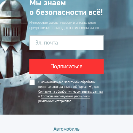
Мы знаем
о безопасности всё!
Интересные факты, новости и специальные
предложения только для наших подписчиков.
Эл. почта
Подписаться
Я ознакомлен/а с
Политикой обработки
персональных данных в АО "Аркан-М"
, даю
Согласие на обработку персональных данных
и
Согласие на получение рассылок и
рекламных материалов
.
Автомобиль