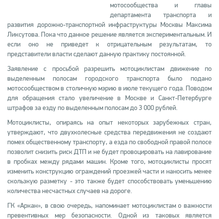
мотосообщества и главы
департамента транспорта и
развития дорожно-транспортной инфраструктуры Москвы Максима
Ликсутова. Пока что данное решение является экспериментальным. И
если оно не приведет к отрицательным результатам, то
представители власти сделают данную практику постоянной.
Заявление с просьбой разрешить мотоциклистам движение по
выделенным полосам городского транспорта было подано
мотосообществом в столичную мэрию в июле текущего года. Поводом
для обращения стало увеличение в Москве и Санкт-Петербурге
штрафов за езду по выделенным полосам до 3 000 рублей.
Мотоциклисты, опираясь на опыт некоторых зарубежных стран,
утверждают, что двухколесные средства передвижения не создают
помех общественному транспорту, а езда по свободной правой полосе
позволит снизить риск ДТП и не будет провоцировать на лавирование
в пробках между рядами машин. Кроме того, мотоциклисты просят
изменить конструкцию ограждений проезжей части и наносить менее
скользкую разметку - это также будет способствовать уменьшению
количества несчастных случаев на дороге.
ГК «Аркан», в свою очередь, напоминает мотоциклистам о важности
превентивных мер безопасности. Одной из таковых является