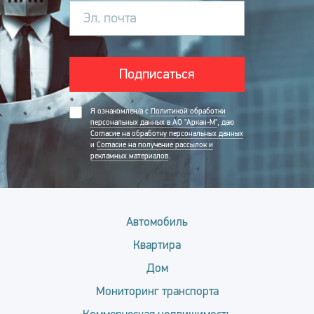
Эл. почта
Подписаться
Я ознакомлен/а с
Политикой обработки
персональных данных в АО "Аркан-М"
, даю
Согласие на обработку персональных данных
и
Согласие на получение рассылок и
рекламных материалов
.
Автомобиль
Квартира
Дом
Мониторинг транспорта