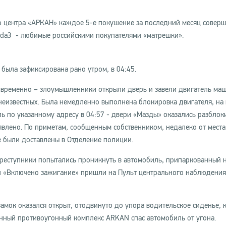
о центра «АРКАН» каждое 5-е покушение за последний месяц совер
da3 - любимые российскими покупателями «матрешки».
была зафиксирована рано утром, в 04:45.
овременно – злоумышленники открыли дверь и завели двигатель ма
неизвестных. Была немедленно выполнена блокировка двигателя, на 
 по указанному адресу в 04:57 - двери «Мазды» оказались разблок
влено. По приметам, сообщенным собственником, недалеко от места
 были доставлены в Отделение полиции.
преступники попытались проникнуть в автомобиль, припаркованный 
и «Включено зажигание» пришли на Пульт центрального наблюдения
амок оказался открыт, отодвинуто до упора водительское сиденье, 
анный противоугонный комплекс ARKAN спас автомобиль от угона.