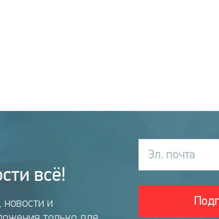
Эл. почта
сти всё!
Подп
 новости и
ложения только для