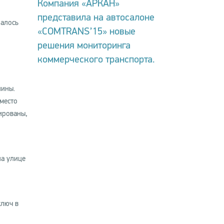
Компания «АРКАН»
представила на автосалоне
шалось
«COMTRANS’15» новые
решения мониторинга
коммерческого транспорта.
шины.
место
ированы,
на улице
ключ в