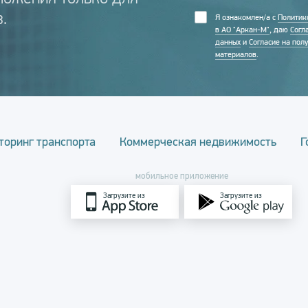
.
Я ознакомлен/а с
Политик
в АО "Аркан-М"
, даю
Согл
данных
и
Согласие на пол
материалов
.
торинг транспорта
Коммерческая недвижимость
Г
мобильное приложение
Загрузите из
Загрузите из