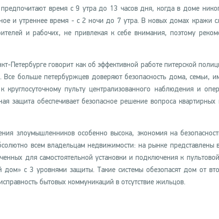
предпочитают время с 9 утра до 13 часов дня, когда в доме никог
ое и утреннее время - с 2 ночи до 7 утра. В новых домах кражи с
ителей и рабочих, не привлекая к себе внимания, поэтому реком
кт-Петербурге говорит как об эффективной работе питерской полици
. Все больше петербуржцев доверяют безопасность дома, семьи, и
к круглосуточному пульту централизованного наблюдения и опе
ная защита обеспечивает безопасное решение вопроса квартирных 
жения злоумышленников особенно высока, экономия на безопаснос
абсолютно всем владельцам недвижимости: на рынке представлены 
аченных для самостоятельной установки и подключения к пультовой
й дом» с 3 уровнями защиты. Такие системы обезопасят дом от вт
исправность бытовых коммуникаций в отсутствие жильцов.