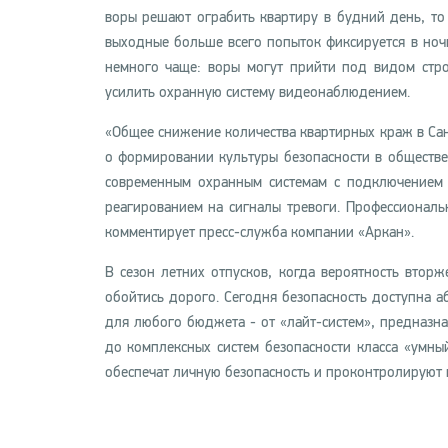
воры решают ограбить квартиру в будний день, то 
выходные больше всего попыток фиксируется в ночн
немного чаще: воры могут прийти под видом стро
усилить охранную систему видеонаблюдением.
«Общее снижение количества квартирных краж в Сан
о формировании культуры безопасности в обществе
современным охранным системам с подключением 
реагированием на сигналы тревоги. Профессиональ
комментирует пресс-служба компании «Аркан».
В сезон летних отпусков, когда вероятность втор
обойтись дорого. Сегодня безопасность доступна 
для любого бюджета - от «лайт-систем», предназн
до комплексных систем безопасности класса «умны
обеспечат личную безопасность и проконтролируют 