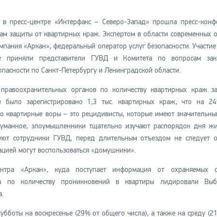
 в пресс-центре «Интерфакс – Северо-Запад» прошла пресс-конф
ам защиты от квартирных краж. Экспертом в области современных 
мпания «Аркан», федеральный оператор услуг безопасности. Участие 
е приняли представители ГУВД и Комитета по вопросам зако
опасности по Санкт-Петербургу и Ленинградской области.
 правоохранительных органов по количеству квартирных краж з
е было зарегистрировано 1,3 тыс. квартирных краж, что на 
го квартирные воры – это рецидивисты, которые имеют значительны
адуманное, злоумышленники тщательно изучают распорядок дня ж
уют сотрудники ГУВД, перед длительным отъездом не следует о
ацией могут воспользоваться «домушники».
нтра «Аркан», куда поступает информация от охраняемых о
 по количеству проникновений в квартиры лидировали Выбо
.
бботы на воскресенье (29% от общего числа), а также на среду (21