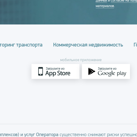
данных
и
Согласие на пол
материалов
.
торинг транспорта
Коммерческая недвижимость
Г
мобильное приложение
Загрузите из
Загрузите из
плексов) и услуг Оператора
существенно снижают риски успешно