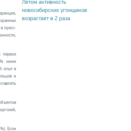
Летом активность
новосибирских угонщиков
еренция,
возрастает в 2 раза
охранных
в пресс-
нности,
а первое
24% ниже
й опыт в
ильцов и
ставлять
бъектов
ргский,
%). Если