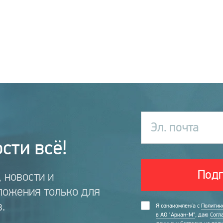
Эл. почта
сти всё!
Подп
 новости и
ложения только для
.
Я ознакомлен/а с
Политик
в АО "Аркан-М"
, даю
Согл