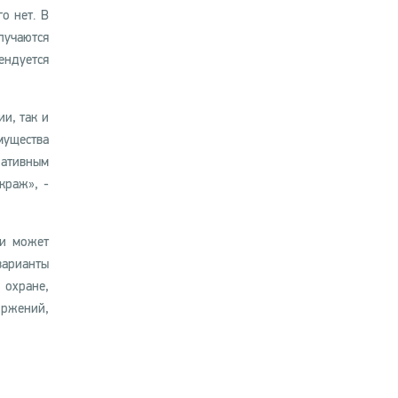
о нет. В
лучаются
ендуется
и, так и
мущества
ративным
краж», -
ти может
варианты
 охране,
оржений,