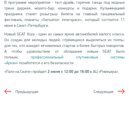
В программе мероприятия - тест-драйв, горячие танцы под модные
треки диджея, мохито-бар, конкурсы и подарки. Кульминацией
праздника станет розыгрыш билета на главный танцевальный
фестиваль планеты «Sensation innerspace», который состоится 11
июня в Санкт-Петербурге.
Новый SEAT Ibiza - один из самых ярких автомобилей малого класса.
Он создан для молодых людей, стремящихся выделиться из толпы;
для тех, кто жаждет мгновенных стартов и более быстрых поворотов.
А чтобы удовольствие от обладания новым SEAT было
полным,
профессиональный спутниковые системы
«Аркан»
позаботятся о его безопасности.
«Пати на Сеате» пройдет
2 июня с 12:00 до 16:00
в АЦ «Ривеьера».
Предыдущая
Следующая