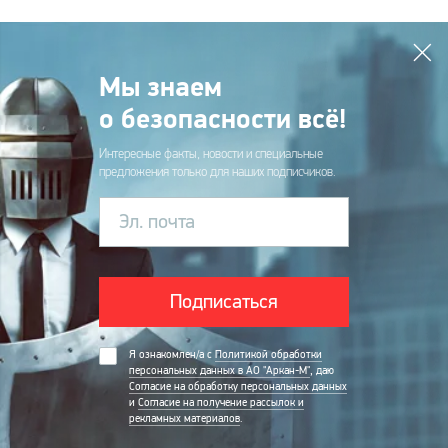
Мы знаем
о безопасности всё!
Интересные факты, новости и специальные
предложения только для наших подписчиков.
Эл. почта
Подписаться
Я ознакомлен/а с
Политикой обработки
персональных данных в АО "Аркан-М"
, даю
Согласие на обработку персональных данных
и
Согласие на получение рассылок и
рекламных материалов
.