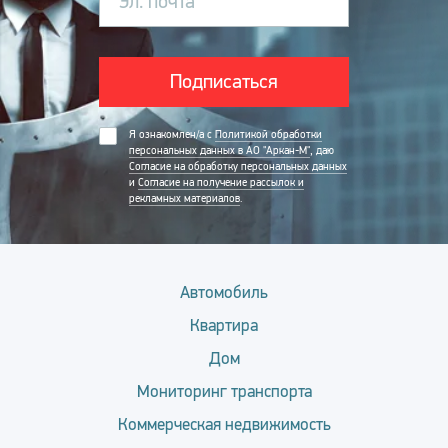
Эл. почта
Подписаться
Я ознакомлен/а с
Политикой обработки
персональных данных в АО "Аркан-М"
, даю
Согласие на обработку персональных данных
и
Согласие на получение рассылок и
рекламных материалов
.
Автомобиль
Квартира
Дом
Мониторинг транспорта
Коммерческая недвижимость