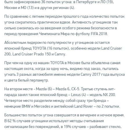
было зафиксировано 36 попыток угона: в Петербурге и ЛО (19),
Москве и МО (13) и в других регионах (4).
По сравнению с летним периодом прошлого года количество попыток
угона сократилось практически вдвое. Активность угонщиков так
сильно снизилась из-за введения особого режима безопасности в
период проведения Чемпионата Мира по футболу FIFA 2018.
Абсолютным лидером по популярности у угонщиков остается
японский бренд TOYOTA (16 попыток), особенно модели Land Cruiser
200, Land Cruiser Prado 150 и Camry.
При чем на одну из машин TOYOTA в Москве была объявлена самая
настоящая охота, когда за одну ночь, видимо под заказ, пытались
угнать 3 разных автомобиля именно модели Camry 2017 года выпуска
и цвета белый перламутр.
На втором месте - Mazda (6) – Mazda 6, CX-5. Третью ступень хит-
парада занял также японский бренд – Lexus (4) – модель NX 200.
Четвертое место разделили между собой сразу три бренда –
немецкие BMW и Mercedes и английский Land Rover – по 2 попытки.
Большинство попыток угона совершается в вечернее и ночное время.
В 62 % случаев угонщики используют методы считывания
сигнализации без повреждений, в 19% случаев – разбивают стекло,