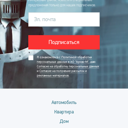
предложения только для наших подписчиков.
Эл. почта
Подписаться
Я ознакомлен/а с
Политикой обработки
персональных данных в АО "Аркан-М"
, даю
Согласие на обработку персональных данных
и
Согласие на получение рассылок и
рекламных материалов
.
Автомобиль
Квартира
Дом