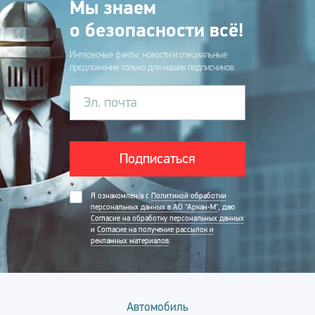
Мы знаем
о безопасности всё!
Интересные факты, новости и специальные
предложения только для наших подписчиков.
Эл. почта
Подписаться
Я ознакомлен/а с
Политикой обработки
персональных данных в АО "Аркан-М"
, даю
Согласие на обработку персональных данных
и
Согласие на получение рассылок и
рекламных материалов
.
Автомобиль