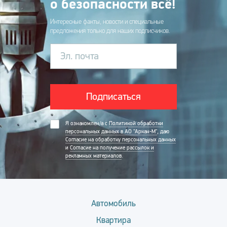
о безопасности всё!
Интересные факты, новости и специальные
предложения только для наших подписчиков.
Эл. почта
Подписаться
Я ознакомлен/а с
Политикой обработки
персональных данных в АО "Аркан-М"
, даю
Согласие на обработку персональных данных
и
Согласие на получение рассылок и
рекламных материалов
.
Автомобиль
Квартира