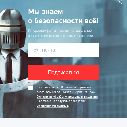
Мы знаем
о безопасности всё!
Интересные факты, новости и специальные
предложения только для наших подписчиков.
Эл. почта
Подписаться
Я ознакомлен/а с
Политикой обработки
персональных данных в АО "Аркан-М"
, даю
Согласие на обработку персональных данных
и
Согласие на получение рассылок и
рекламных материалов
.