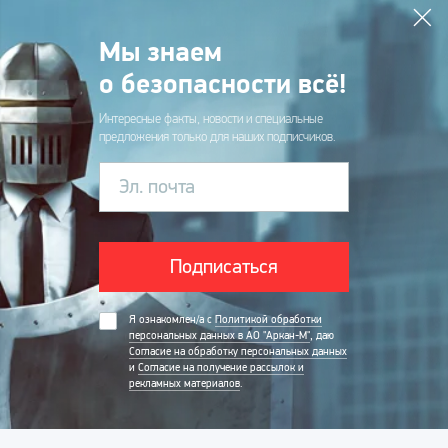
Мы знаем
о безопасности всё!
Интересные факты, новости и специальные
предложения только для наших подписчиков.
Эл. почта
Подписаться
Я ознакомлен/а с
Политикой обработки
персональных данных в АО "Аркан-М"
, даю
Согласие на обработку персональных данных
и
Согласие на получение рассылок и
рекламных материалов
.