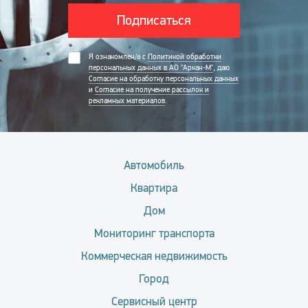
Подписаться
Я ознакомлен/а с
Политикой обработки
персональных данных в АО "Аркан-М"
, даю
Согласие на обработку персональных данных
и
Согласие на получение рассылок и
рекламных материалов
.
Автомобиль
Квартира
Дом
Мониторинг транспорта
Коммерческая недвижимость
Город
Сервисный центр