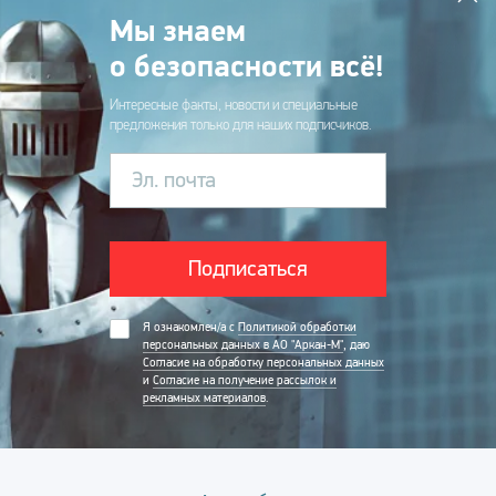
Мы знаем
о безопасности всё!
Интересные факты, новости и специальные
предложения только для наших подписчиков.
Эл. почта
Подписаться
Я ознакомлен/а с
Политикой обработки
персональных данных в АО "Аркан-М"
, даю
Согласие на обработку персональных данных
и
Согласие на получение рассылок и
рекламных материалов
.