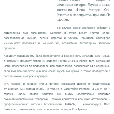
дилерских центров Toyota и Lexus
компании «Ника Моторс Юг».
Участие в мероприятии приняла ГК
«Аркан».
По случаю знаменательного события в
автосалонах был организован
weekend
в стиле luxury. Гостей ждали
расслабляющая музыка, легкие напитки и закуски, приятная атмосфера
изысканного праздника и, конечно же, автомобили легендарных японских
брендов.
Каждому пришедшему была предоставлена возможность испытать силу, мощь,
динамику и комфорт любой из моделей Toyota и Lexus. Кроме того, желающие
могли прогуляться по подразделениям автосалонов, познакомиться с основными
звеньями производственных процессов, кузовным цехом, а также пообщаться с
сотрудниками дилерских центров.
«ГК «Аркан» и холдинг «Ника Моторс» связывают давние и плодотворные
отношения. Мы сотрудничаем не только в масштабах Ростова-на-Дону, но и
страны. Своей общей задачей мы видим обеспечение клиентов
высокотехнологичными товарами – такими являются и японские автомобили, и
профессиональные системы безопасности ARKAN», - комментирует Олег
Захаренко, начальник отдела региональных продаж ГК «Аркан».