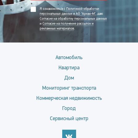
Я ознакомлен/а с
Политикой обработки
персональных данных в АО "Аркан-М"
, даю
Согласие на обработку персональных данных
и
Согласие на получение рассылок и
рекламных материалов
.
Автомобиль
Квартира
Дом
Мониторинг транспорта
Коммерческая недвижимость
Город
Сервисный центр