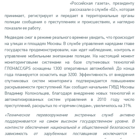
«Российская газета», президенту
рассказали о службе «02», которая
принимает, регистрирует и передает в территориальные органы
полиции сообщения о преступлениях и происшествиях, и наглядно
показали ее работу.
Медведев смог в режиме реального времени увидеть, что происходит
на улицах и площадях Москвы. В службе управления нарядами главе
государства продемонстрировали, как идет наблюдение, контроль и
управление мобильными экипажами полиции. На настоящий момент
мониторинговыми системами на базе спутниковых технологий
ГЛОНАСС/GPS оснащены 1300 оперативных автомобилей. До конца
года планируется оснастить еще 3200. Эффективность от внедрения
спутниковых систем мониторинга подтверждается повышением
раскрываемости преступлений. Как сообщил начальник ГУВД Москвы
Владимир Колокольцев, благодаря внедрению новых технологий и
автоматизированных систем управления в 2010 году число
преступлений, раскрытых по «горячим следам», увеличилось на 31%.
«Техническое перевооружение экстренных служб активно
поддерживается на самом высоком государственном уровне. В
контексте обеспечения национальной и общественной безопасности
зависимость от зарубежных поставщиков исключается -