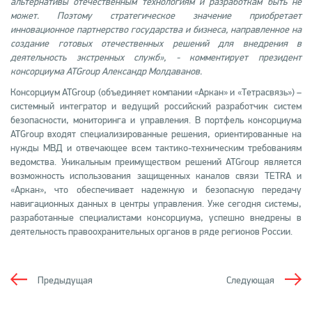
альтернативы отечественным технологиям и разработкам быть не
может. Поэтому стратегическое значение приобретает
инновационное партнерство государства и бизнеса, направленное на
создание готовых отечественных решений для внедрения в
деятельность экстренных служб», - комментирует президент
консорциума ATGroup Александр Молдаванов.
Консорциум ATGroup (объединяет компании «Аркан» и «Тетрасвязь») –
системный интегратор и ведущий российский разработчик систем
безопасности, мониторинга и управления. В портфель консорциума
ATGroup входят специализированные решения, ориентированные на
нужды МВД и отвечающее всем тактико-техническим требованиям
ведомства. Уникальным преимуществом решений ATGroup является
возможность использования защищенных каналов связи TETRA и
«Аркан», что обеспечивает надежную и безопасную передачу
навигационных данных в центры управления. Уже сегодня системы,
разработанные специалистами консорциума, успешно внедрены в
деятельность правоохранительных органов в ряде регионов России.
Предыдущая
Следующая