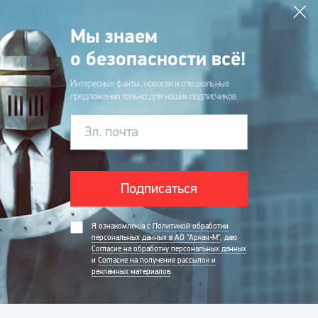
Мы знаем
о безопасности всё!
Интересные факты, новости и специальные
предложения только для наших подписчиков.
Эл. почта
Подписаться
Я ознакомлен/а с
Политикой обработки
персональных данных в АО "Аркан-М"
, даю
Согласие на обработку персональных данных
и
Согласие на получение рассылок и
рекламных материалов
.