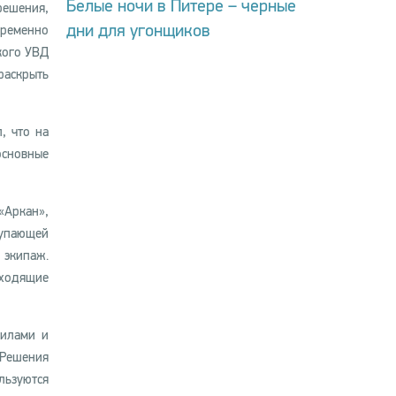
Белые ночи в Питере – черные
решения,
дни для угонщиков
ременно
кого УВД
аскрыть
, что на
основные
«Аркан»,
тупающей
 экипаж.
дходящие
силами и
 Решения
ьзуются