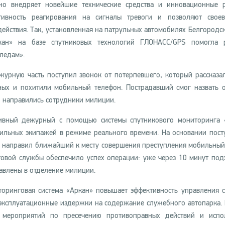
но внедряет новейшие технические средства и инновационные 
ивность реагирования на сигналы тревоги и позволяют своев
действия. Так, установленная на патрульных автомобилях Белгородс
кан» на базе спутниковых технологий ГЛОНАСС/GPS помогла р
ледам».
журную часть поступил звонок от потерпевшего, который рассказал
тных и похитили мобильный телефон. Пострадавший смог назвать 
о направились сотрудники милиции.
вный дежурный с помощью системы спутникового мониторинга 
ильных экипажей в режиме реального времени. На основании пос
направил ближайший к месту совершения преступления мобильный
товой службы обеспечило успех операции: уже через 10 минут по
влены в отделение милиции.
торинговая система «Аркан» повышает эффективность управления 
 эксплуатационные издержки на содержание служебного автопарка.
 мероприятий по пресечению противоправных действий и испол