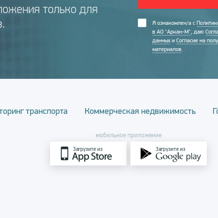
ложения только для
.
Я ознакомлен/а с
Политик
в АО "Аркан-М"
, даю
Согл
данных
и
Согласие на пол
материалов
.
торинг транспорта
Коммерческая недвижимость
Г
мобильное приложение
Загрузите из
Загрузите из