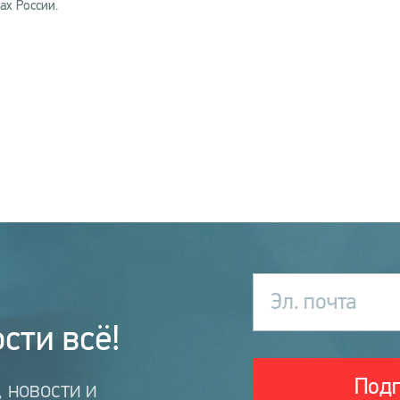
ах России.
Эл. почта
сти всё!
Подп
 новости и