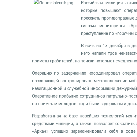
Российская милиция актив
которые повышают операт
пресекать противоправные 
система мониторинга «Ар
преступление по «горячим с
В ночь на 13 декабря в де
него напали трое неизвес
приметы грабителей, на поиски которых немедленн
Операцию по задержанию координировал операти
позволяющей контролировать местоположение моб
навигационной и служебной информации дежурный 
Оперативное прибытие сотрудников патрульно-пос
по приметам молодые люди были задержаны и доста
Разработанная на базе новейших технологий мони
средствами милиции, а также позволяет сократить
«Аркан» успешно зарекомендовали себя в ходе