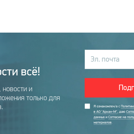
Эл. почта
сти всё!
Подп
 новости и
ложения только для
.
Я ознакомлен/а с
Политик
в АО "Аркан-М"
, даю
Согл
данных
и
Согласие на пол
материалов
.