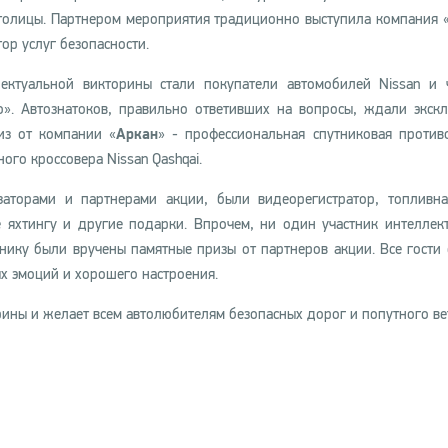
толицы. Партнером мероприятия традиционно выступила компания 
ор услуг безопасности.
лектуальной викторины стали покупатели автомобилей Nissan и 
». Автознатоков, правильно ответивших на вопросы, ждали экск
из от компании «
Аркан
» - профессиональная спутниковая против
ого кроссовера Nissan Qashqai.
заторами и партнерами акции, были видеорегистратор, топливна
 яхтингу и другие подарки. Впрочем, ни один участник интеллек
нику были вручены памятные призы от партнеров акции. Все гости 
х эмоций и хорошего настроения.
ины и желает всем автолюбителям безопасных дорог и попутного ве