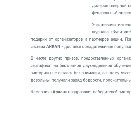
дилеров северной с
федеральный операт
Участниками интел
журнала «Купи авто
подарки от организаторов и партнеров акции. Пр
система
ARKAN
- достался обладательнице популярн
В числе других призов, предоставленных органи
сертификат на бесплатное двухнедельное обучение
викторины не остался без внимания, каждому участ
довольны, получили заряд бодрости, положительны
Компания «
Аркан
» поздравляет победителей виктор