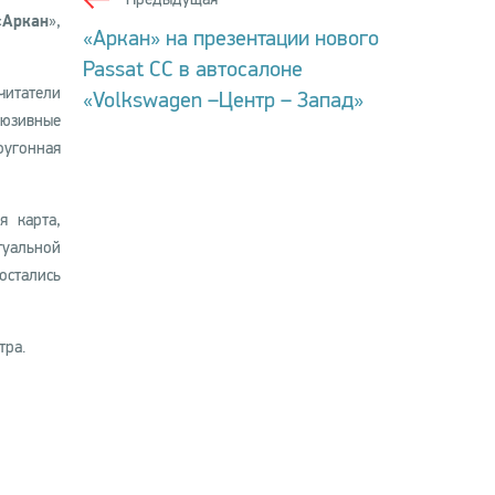
«
Аркан
»,
«Аркан» на презентации нового
Passat CC в автосалоне
читатели
«Volkswagen –Центр – Запад»
люзивные
оугонная
я карта,
туальной
остались
тра.