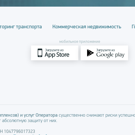
торинг транспорта
Коммерческая недвижимость
Г
мобильное приложение
Загрузите из
Загрузите из
плексов) и услуг Оператора
существенно снижают риски успешно
 абсолютную защиту от них.
РН 1047796017323