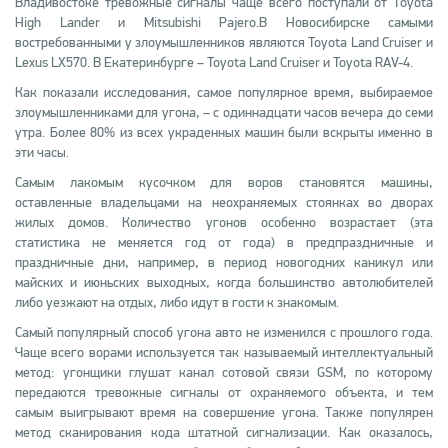
Владивостоке тревожные сигналы чаще всего поступали от Тoyota
High Lander и Mitsubishi Pajero.В Новосибирске самыми
востребованными у злоумышленников являются Toyota Land Cruiser и
Lexus LX570. В Екатеринбурге – Toyota Land Cruiser и Toyota RAV-4.
Как показали исследования, самое популярное время, выбираемое
злоумышленниками для угона, – с одиннадцати часов вечера до семи
утра. Более 80% из всех украденных машин были вскрыты именно в
эти часы.
Самым лакомым кусочком для воров становятся машины,
оставленные владельцами на неохраняемых стоянках во дворах
жилых домов. Количество угонов особенно возрастает (эта
статистика не меняется год от года) в предпраздничные и
праздничные дни, например, в период новогодних каникул или
майских и июньских выходных, когда большинство автолюбителей
либо уезжают на отдых, либо идут в гости к знакомым.
Самый популярный способ угона авто не изменился с прошлого года.
Чаще всего ворами используется так называемый интеллектуальный
метод: угонщики глушат канал сотовой связи GSM, по которому
передаются тревожные сигналы от охраняемого объекта, и тем
самым выигрывают время на совершение угона. Также популярен
метод сканирования кода штатной сигнализации. Как оказалось,