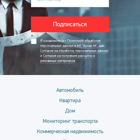
Подписаться
Я ознакомлен/а с
Политикой обработки
персональных данных в АО "Аркан-М"
, даю
Согласие на обработку персональных данных
и
Согласие на получение рассылок и
рекламных материалов
.
Автомобиль
Квартира
Дом
Мониторинг транспорта
Коммерческая недвижимость