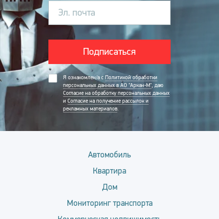
Эл. почта
Подписаться
Я ознакомлен/а с
Политикой обработки
персональных данных в АО "Аркан-М"
, даю
Согласие на обработку персональных данных
и
Согласие на получение рассылок и
рекламных материалов
.
Автомобиль
Квартира
Дом
Мониторинг транспорта