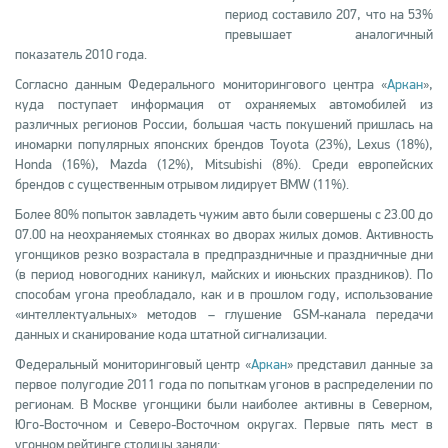
период составило 207, что на 53%
превышает аналогичный
показатель 2010 года.
Согласно данным Федерального мониторингового центра «
Аркан
»,
куда поступает информация от охраняемых автомобилей из
различных регионов России, большая часть покушений пришлась на
иномарки популярных японских брендов Toyota (23%), Lexus (18%),
Honda (16%), Mazda (12%), Mitsubishi (8%). Среди европейских
брендов с существенным отрывом лидирует BMW (11%).
Более 80% попыток завладеть чужим авто были совершены с 23.00 до
07.00 на неохраняемых стоянках во дворах жилых домов. Активность
угонщиков резко возрастала в предпраздничные и праздничные дни
(в период новогодних каникул, майских и июньских праздников). По
способам угона преобладало, как и в прошлом году, использование
«интеллектуальных» методов – глушение GSM-канала передачи
данных и сканирование кода штатной сигнализации.
Федеральный мониторинговый центр «
Аркан
» представил данные за
первое полугодие 2011 года по попыткам угонов в распределении по
регионам. В Москве угонщики были наиболее активны в Северном,
Юго-Восточном и Северо-Восточном округах. Первые пять мест в
угонном рейтинге столицы заняли: