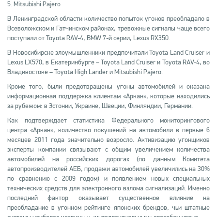
5. Mitsubishi Pajero
В Ленинградской области количество попыток угонов преобладало в
Всеволожском и Гатчинском районах, тревожные сигналы чаще всего
поступали от Toyota RAV-4, BMW 7-й серии, Lexus RX350.
В Новосибирске злоумышленники предпочитали Toyota Land Cruiser и
Lexus LX570, в Екатеринбурге – Toyota Land Cruiser и Toyota RAV-4, во
Владивостоке – Toyota High Lander и Mitsubishi Pajero.
Кроме того, были предотвращены угоны автомобилей и оказана
информационная поддержка клиентам «Аркан», которые находились
за рубежом: в Эстонии, Украине, Швеции, Финляндии, Германии.
Как подтверждает статистика Федерального мониторингового
центра «Аркан», количество покушений на автомобили в первые 6
месяцев 2011 года значительно возросло. Активизацию угонщиков
эксперты компании связывают с общим увеличением количества
автомобилей на российских дорогах (по данным Комитета
автопроизводителей АЕБ, продажи автомобилей увеличились на 30%
по сравнению с 2009 годом) и появлением новых специальных
технических средств для электронного взлома сигнализаций. Именно
последний фактор оказывает существенное влияние на
преобладание в угонном рейтинге японских брендов, чьи штатные