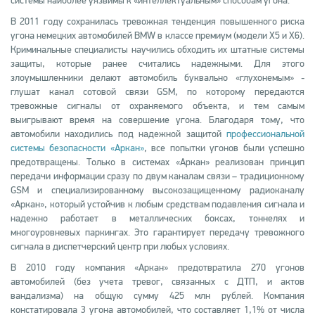
системы наиболее уязвимы к «интеллектуальным» способам угона.
В 2011 году сохранилась тревожная тенденция повышенного риска
угона немецких автомобилей BMW в классе премиум (модели X5 и X6).
Криминальные специалисты научились обходить их штатные системы
защиты, которые ранее считались надежными. Для этого
злоумышленники делают автомобиль буквально «глухонемым» -
глушат канал сотовой связи GSM, по которому передаются
тревожные сигналы от охраняемого объекта, и тем самым
выигрывают время на совершение угона. Благодаря тому, что
автомобили находились под надежной защитой
профессиональной
системы безопасности «Аркан»
, все попытки угонов были успешно
предотвращены. Только в системах «Аркан» реализован принцип
передачи информации сразу по двум каналам связи – традиционному
GSM и специализированному высокозащищенному радиоканалу
«Аркан», который устойчив к любым средствам подавления сигнала и
надежно работает в металлических боксах, тоннелях и
многоуровневых паркингах. Это гарантирует передачу тревожного
сигнала в диспетчерский центр при любых условиях.
В 2010 году компания «Аркан» предотвратила 270 угонов
автомобилей (без учета тревог, связанных с ДТП, и актов
вандализма) на общую сумму 425 млн рублей. Компания
констатировала 3 угона автомобилей, что составляет 1,1% от числа