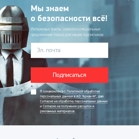
Мы знаем
о безопасности всё!
Интересные факты, новости и специальные
предложения только для наших подписчиков.
Эл. почта
Подписаться
Я ознакомлен/а с
Политикой обработки
персональных данных в АО "Аркан-М"
, даю
Согласие на обработку персональных данных
и
Согласие на получение рассылок и
рекламных материалов
.