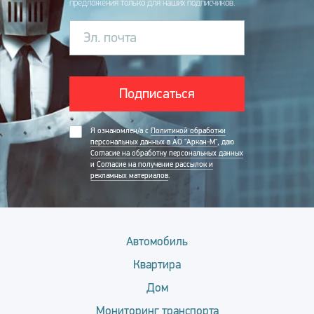
предложения только для наших подписчиков.
Эл. почта
Подписаться
Я ознакомлен/а с
Политикой обработки
персональных данных в АО "Аркан-М"
, даю
Согласие на обработку персональных данных
и
Согласие на получение рассылок и
рекламных материалов
.
Автомобиль
Квартира
Дом
Мониторинг транспорта