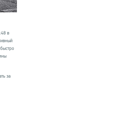
:48 в
тивный
 быстро
ины
ть за