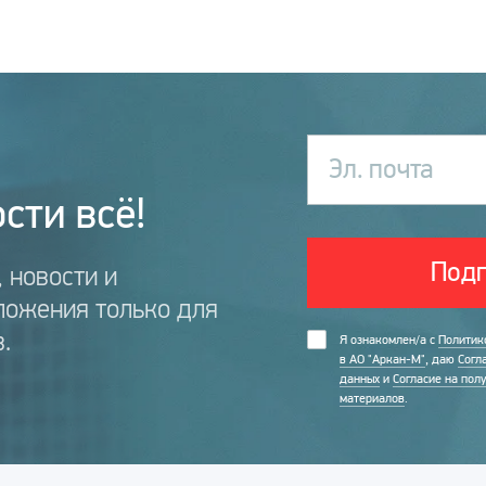
Эл. почта
сти всё!
Подп
 новости и
ложения только для
.
Я ознакомлен/а с
Политик
в АО "Аркан-М"
, даю
Согл
данных
и
Согласие на пол
материалов
.