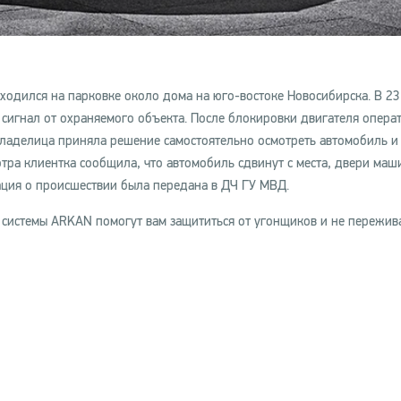
ходился на парковке около дома на юго-востоке Новосибирска. В 23
игнал от охраняемого объекта. После блокировки двигателя опера
ладелица приняла решение самостоятельно осмотреть автомобиль и
отра клиентка сообщила, что автомобиль сдвинут с места, двери маш
ция о происшествии была передана в ДЧ ГУ МВД.
системы ARKAN помогут вам защититься от угонщиков и не пережива