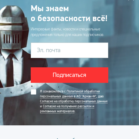
Мы знаем
о безопасности всё!
Интересные факты, новости и специальные
предложения только для наших подписчиков.
Эл. почта
Подписаться
Я ознакомлен/а с
Политикой обработки
персональных данных в АО "Аркан-М"
, даю
Согласие на обработку персональных данных
и
Согласие на получение рассылок и
рекламных материалов
.