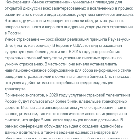
Конференция «Умное страхование» - уникальная площадка для
открытой дискуссии всех заинтересованных и вовлеченных в процесс
развития этого нового вида страховых услуг компаний и организаций.
В этом году участники мероприятия смогли обсудить актуальные
вопросы успешного и широкого внедрения услуг умного страхования
в России.
Умное страхование — российская реализация принципа Pay-as-you-
drive (плати, как ездишь). В Европе и США этот вид страхования
существует уже более десяти лет. В 2014 году ряд российских
страховых компаний запустили успешные пилотные проекты по
умному страхованию. В частности, они начали устанавливать
навигационно-связное оборудование для сбора информации о стиле
вождения страхователей в обмен на скидки и бонусы. Опыт показал,
что услуга действительно востребована среди владельцев
транспорта.
По мнению экспертов, к 2020 году услугами страховой телематики в
России будут пользоваться более 5 млн. владельцев транспортных
средств. В связи с активным развитием умного страхования, как в
законодательном, так и в технологическом аспекте, игроки рынка
считают, что цифра 5 млн. автовладельцев вполне достижима. В
рамках конференции обсуждалась идея о создании единой базы
данных водителей, а также введения единых стандартов для
оборудования и параметров для скоринга - сбора и последующего