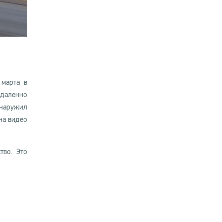
 марта в
даленно
бнаружил
на видео
тво. Это