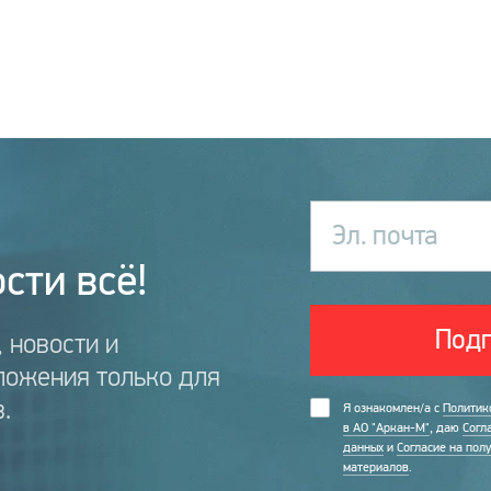
Эл. почта
сти всё!
Подп
 новости и
ложения только для
.
Я ознакомлен/а с
Политик
в АО "Аркан-М"
, даю
Согл
данных
и
Согласие на пол
материалов
.