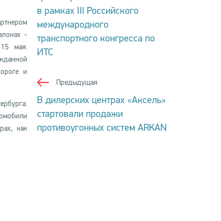
в рамках III Российского
артнером
международного
алонах -
транспортного конгресса по
15 мая.
ИТС
ожданной
дороге и
Предыдущая
В дилерских центрах «Аксель»
рбурга.
стартовали продажи
омобили
противоугонных систем ARKAN
рах, как