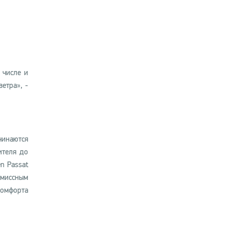
 числе и
етра», -
чинаются
ителя до
n Passat
омиссным
комфорта