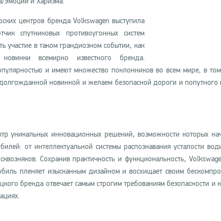
а/Эмоции и Харизма.
рских центров бренда Volkswagen выступила
тчик спутниковых противоугонных систем
ть участие в таком грандиозном событии, как
 новинки всемирно известного бренда.
пулярностью и имеют множество поклонников во всем мире, в том
 долгожданной новинкой и желаем безопасной дороги и попутного в
ектр уникальных инновационных решений, возможности которых на
обилей: от интеллектуальной системы распознавания усталости вод
сквозняков. Сохранив практичность и функциональность, Volkswage
обиль пленяет изысканным дизайном и восхищает своим бескомпр
цкого бренда отвечает самым строгим требованиям безопасности и 
ациях.