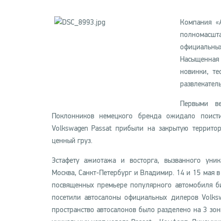
Компания «А
полномасшта
официальны
Насыщенная 
новинки, т
развлекател
Первыми ве
Поклонников немецкого бренда ожидало поисти
Volkswagen Passat прибыли на закрытую террито
ценный груз.
Эстафету ажиотажа и восторга, вызванного уни
Москва, Санкт-Петербург и Владимир. 14 и 15 мая 
посвященных премьере популярного автомобиля би
посетили автосалоны официальных дилеров Volks
пространство автосалонов было разделено на 3 зон