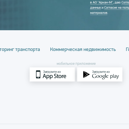
в АО "Аркан-М"
, даю
Согл
данных
и
Согласие на пол
материалов
.
торинг транспорта
Коммерческая недвижимость
Г
мобильное приложение
Загрузите из
Загрузите из