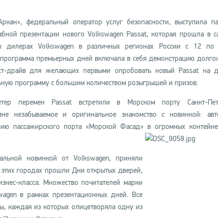
ркан», федеральный оператор услуг безопасности, выступила п
бной презентации нового Volkswagen Passat, которая прошла в с
х дилерах Volkswagen в различных регионах России с 12 по 
программа премьерных дней включала в себя демонстрацию долг
ест-драйв для желающих первыми опробовать новый Passat на 
ьную программу с большим количеством розыгрышей и призов.
тер перемен Passat встретили в Морском порту Санкт-Пете
не незабываемое и оригинальное знакомство с новинкой: авт
рию пассажирского порта «Морской Фасад» в огромных контейне
кальной новинкой от Volkswagen, приняли
в этих городах прошли Дни открытых дверей,
знес-класса. Множество почитателей марки
wagen в рамках презентационных дней. Все
ы, каждая из которых олицетворяла одну из