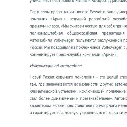
уникальных черт нового Passat – Комфорт, Динамик
Партнером презентации нового Passat в ряде диле
компания «Аркан», ведущий российский разрабо
премиум-класса. «Мы считаем честью для себя приня
полномасштабная общероссийская презентация
Автомобили Volkswagen пользуются заслуженной по
России. Мы поздравляем поклонников Volkswagen с
комментирует пресс-служба компании «Аркан».
Информация об автомобиле
Новый Passat седьмого поколения - это целый сп
там, где заканчиваются возможности других автом
климатической установки, исключающей появление 
стал более динамичным и презентабельным. Автом
характером. Новый представитель популярного неме
и гарантирует абсолютную уверенность в любых ситу