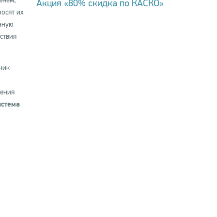
енем,
Акция «80% скидка по КАСКО»
росят их
нную
ствия
ник
жения
истема