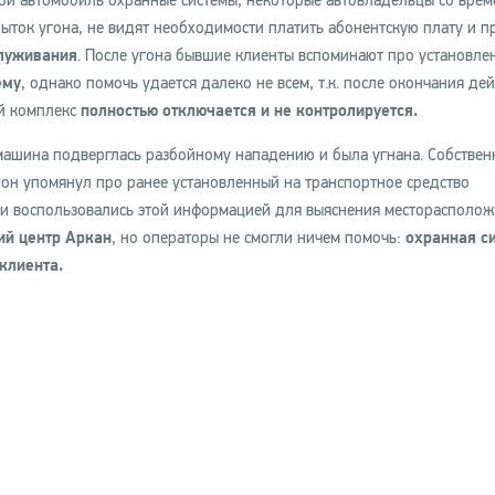
вой автомобиль охранные системы, некоторые автовладельцы со врем
пыток угона, не видят необходимости платить абонентскую плату и п
служивания
. После угона бывшие клиенты вспоминают про установле
ему
, однако помочь удается далеко не всем, т.к. после окончания дей
й комплекс
полностью отключается и не контролируется.
машина подверглась разбойному нападению и была угнана. Собствен
 он упомянул про ранее установленный на транспортное средство
ии воспользовались этой информацией для выяснения месторасполо
ий центр Аркан
, но операторы не смогли ничем помочь:
охранная с
клиента.