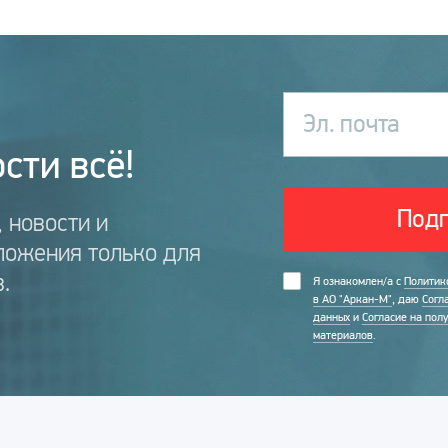
Эл. почта
сти всё!
Подп
 новости и
ложения только для
.
Я ознакомлен/а с
Политик
в АО "Аркан-М"
, даю
Согл
данных
и
Согласие на пол
материалов
.