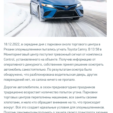
18.12.2022, в середине дня с парковки около торгового центра в
Рязани злоумышленники пытались угнать Toyota Camry. В 13:58 в
Мониторинговый центр поступил тревожный сигнал от комплекса
Control, установленного на объекте. Получив информацию от
оперативного дежурного, собственник принял решение осмотреть
автомобиль самостоятельно. По результатам осмотра было
обнаружено, что разблокирована водительская дверь, других
повреждений нет, из салона ничего не пропало.
Дорогие автолюбители, в сезон предновогодних праздников
традиционно возрастает количество попыток угона. Парковки
торговых центров переполнены машинами, все заняты своими
хлопотами, и мало кто обращает внимание на то, что происходит
вокруг. Всё это создает идеальные условия для злоумышленников.
Поэтому рекомендуем подумать о защите своего транспорта заранее.