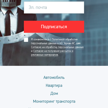
Эл. почта
Подписаться
Я ознакомлен/а с
Политикой обработки
персональных данных в АО "Аркан-М"
, даю
Согласие на обработку персональных данных
и
Согласие на получение рассылок и
рекламных материалов
.
Автомобиль
Квартира
Дом
Мониторинг транспорта